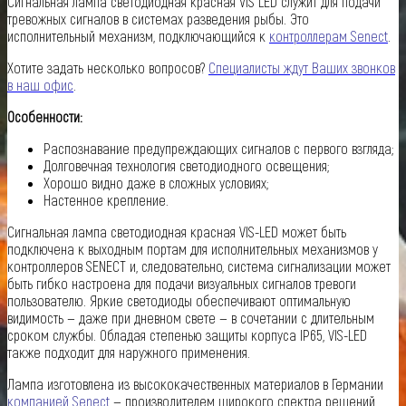
Сигнальная лампа светодиодная красная VIS LED служит для подачи
тревожных сигналов в системах разведения рыбы. Это
исполнительный механизм, подключающийся к
контроллерам Senect
.
Хотите задать несколько вопросов?
Специалисты ждут Ваших звонков
в наш офис
.
Особенности:
Распознавание предупреждающих сигналов с первого взгляда;
Долговечная технология светодиодного освещения;
Хорошо видно даже в сложных условиях;
Настенное крепление.
Сигнальная лампа светодиодная красная VIS-LED может быть
подключена к выходным портам для исполнительных механизмов у
контроллеров SENECT и, следовательно, система сигнализации может
быть гибко настроена для подачи визуальных сигналов тревоги
пользователю. Яркие светодиоды обеспечивают оптимальную
видимость — даже при дневном свете — в сочетании с длительным
сроком службы. Обладая степенью защиты корпуса IP65, VIS-LED
также подходит для наружного применения.
Лампа изготовлена из высококачественных материалов в Германии
компанией Senect
— производителем широкого спектра решений,